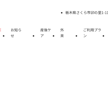
栃木県さくら市卯の里1-11
案
お知ら
産後ケ
外
ご利用プラ
せ
ア
来
ン